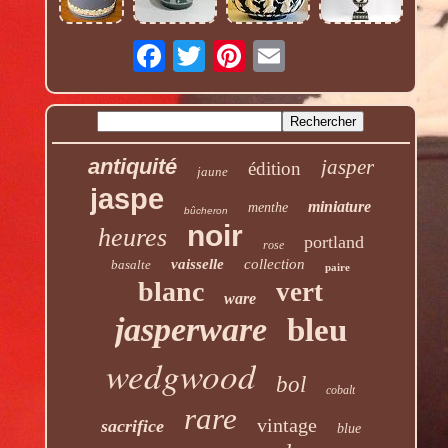
antiquité
jasper
édition
jaune
jaspe
miniature
menthe
bûcheron
noir
heures
portland
rose
vaisselle
collection
basalte
paire
blanc
vert
ware
jasperware
bleu
wedgwood
bol
cobalt
rare
vintage
sacrifice
blue