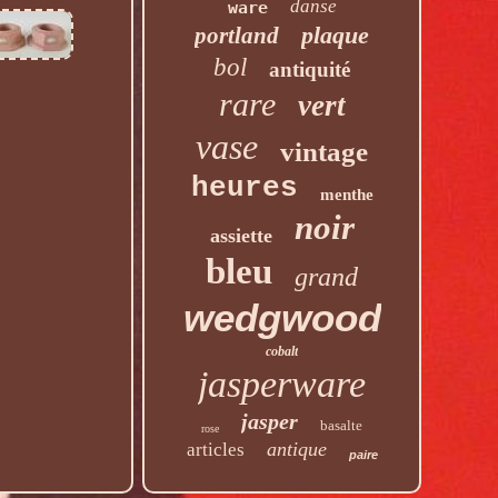
danse
ware
plaque
portland
bol
antiquité
rare
vert
vase
vintage
heures
menthe
noir
assiette
bleu
grand
wedgwood
cobalt
jasperware
jasper
basalte
rose
antique
articles
paire