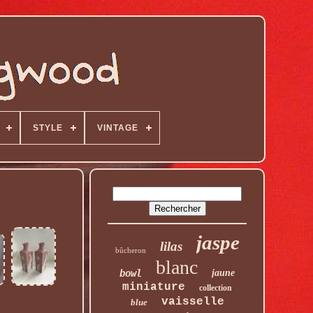
STYLE
VINTAGE
jaspe
lilas
bûcheron
blanc
bowl
jaune
miniature
collection
vaisselle
blue