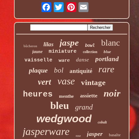
jaspe
blanc
lilas
bowl
bûcheron
miniature
jaune
blue
collection
portland
danse
vaisselle
ware
rare
plaque
bol
antiquité
vase
vert
vintage
noir
heures
assiette
menthe
bleu
grand
wedgwood
cobalt
jasperware
jasper
basalte
rose