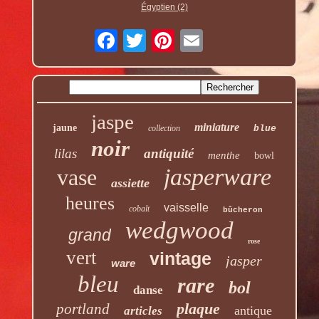
Égyptien (2)
jaspe
miniature
jaune
collection
blue
noir
lilas
antiquité
menthe
bowl
jasperware
vase
assiette
heures
vaisselle
cobalt
bûcheron
wedgwood
grand
rose
vert
vintage
jasper
ware
bleu
rare
bol
danse
plaque
portland
antique
articles