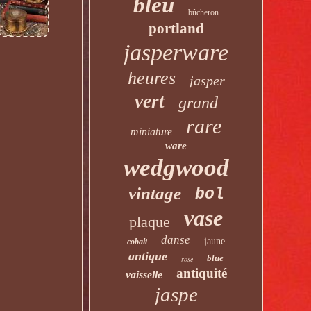
bleu
bûcheron
portland
jasperware
heures
jasper
vert
grand
rare
miniature
ware
wedgwood
vintage
bol
vase
plaque
danse
jaune
cobalt
antique
blue
rose
antiquité
vaisselle
jaspe