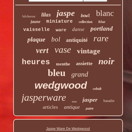
jaspe
blanc
lilas
bowl
bûcheron
miniature
jaune
blue
collection
portland
danse
vaisselle
ware
rare
plaque
bol
antiquité
vase
vert
vintage
noir
heures
assiette
menthe
bleu
grand
wedgwood
cobalt
jasperware
jasper
basalte
rose
antique
articles
paire
Jaspe Ware De Wedgwood