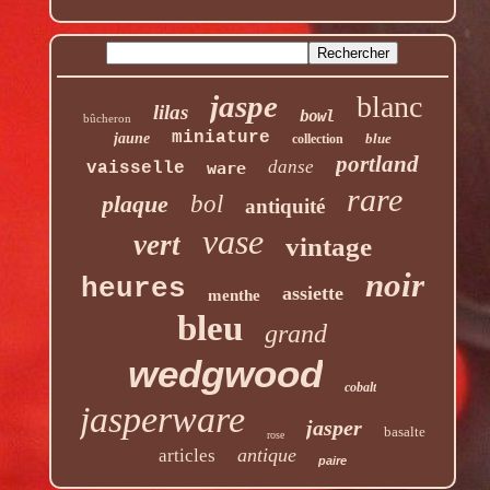
jaspe
blanc
lilas
bowl
bûcheron
miniature
jaune
blue
collection
portland
danse
vaisselle
ware
rare
plaque
bol
antiquité
vase
vert
vintage
noir
heures
assiette
menthe
bleu
grand
wedgwood
cobalt
jasperware
jasper
basalte
rose
antique
articles
paire