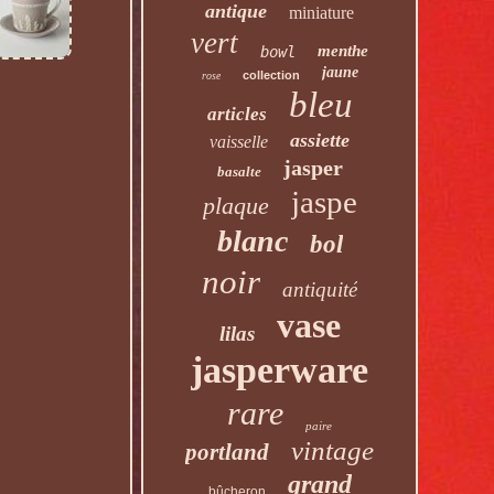
antique
miniature
vert
menthe
bowl
jaune
collection
rose
bleu
articles
assiette
vaisselle
jasper
basalte
jaspe
plaque
blanc
bol
noir
antiquité
vase
lilas
jasperware
rare
paire
vintage
portland
grand
bûcheron