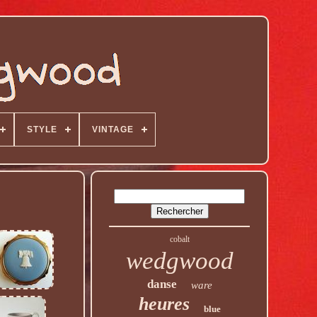
STYLE
VINTAGE
cobalt
wedgwood
danse
ware
heures
blue