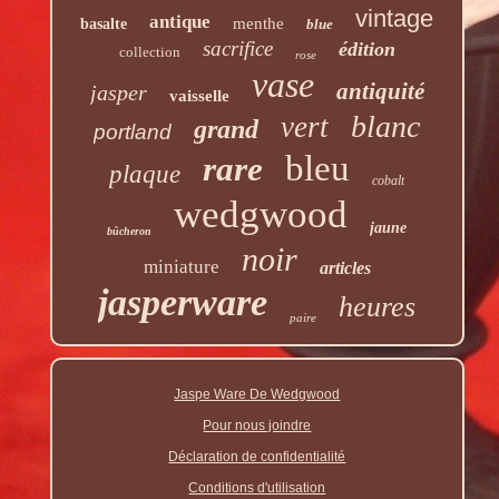
vintage
antique
menthe
basalte
blue
sacrifice
édition
collection
rose
vase
antiquité
jasper
vaisselle
blanc
vert
grand
portland
bleu
rare
plaque
cobalt
wedgwood
jaune
bûcheron
noir
miniature
articles
jasperware
heures
paire
Jaspe Ware De Wedgwood
Pour nous joindre
Déclaration de confidentialité
Conditions d'utilisation