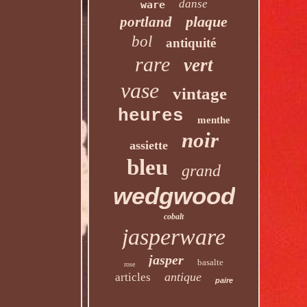
danse
ware
plaque
portland
bol
antiquité
rare
vert
vase
vintage
heures
menthe
noir
assiette
bleu
grand
wedgwood
cobalt
jasperware
jasper
basalte
rose
antique
articles
paire