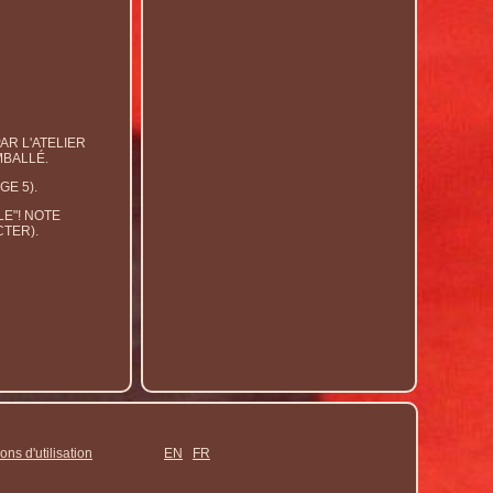
AR L'ATELIER
MBALLÉ.
GE 5).
E"! NOTE
TER).
ons d'utilisation
EN
FR