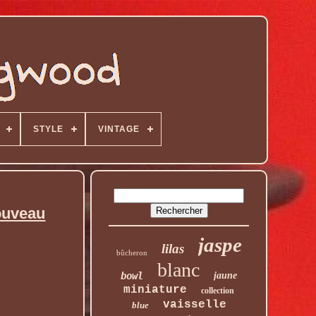
STYLE
VINTAGE
Nouveau
jaspe
lilas
bûcheron
blanc
bowl
jaune
miniature
collection
vaisselle
blue