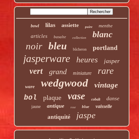
lilas
assiette
menthe
bowl
paire
blanc
articles
basalte
collection
bleu
noir
portland
bûcheron
jasperware
heures
jasper
rare
vert
grand
miniature
wedgwood
vintage
ware
vase
bol
plaque
danse
cobalt
antique
vaisselle
jaune
blue
rose
jaspe
antiquité