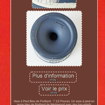
Vase à Pied Bleu de Portland - 7 1/2 Pouces. Un vase à pied en
jaspe bleu de Portland de Wedgwood avec des bas-reliefs