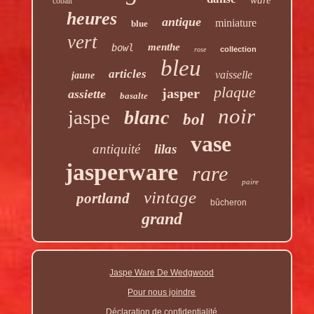
cobalt
heures
antique
miniature
blue
vert
menthe
bowl
collection
rose
bleu
articles
vaisselle
jaune
plaque
jasper
assiette
basalte
noir
jaspe
blanc
bol
vase
antiquité
lilas
jasperware
rare
paire
vintage
portland
bûcheron
grand
Jaspe Ware De Wedgwood
Pour nous joindre
Déclaration de confidentialité