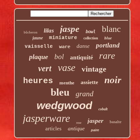
jaspe
blanc
lilas
bowl
bûcheron
miniature
jaune
blue
collection
portland
danse
vaisselle
ware
rare
plaque
bol
antiquité
vase
vert
vintage
noir
heures
assiette
menthe
bleu
grand
wedgwood
cobalt
jasperware
jasper
basalte
rose
antique
articles
paire