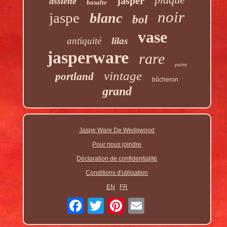
jasper
assiette
basalte
noir
jaspe
blanc
bol
vase
antiquité
lilas
jasperware
rare
paire
vintage
portland
bûcheron
grand
Jaspe Ware De Wedgwood
Pour nous joindre
Déclaration de confidentialité
Conditions d'utilisation
EN
FR