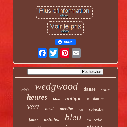
Share
wedgwood
danse
ware
cobalt
heures
antique
miniature
blue
vert
menthe
bowl
collection
rose
bleu
articles
vaisselle
jaune
plaque