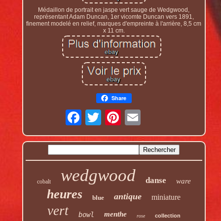
Médaillon de portrait en jaspe vert sauge de Wedgwood,
représentant Adam Duncan, 1er vicomte Duncan vers 1891,
finement modelé en relief, marques d'empreinte à l'arrière, 8,5 cm
x 11 cm.
Share
wedgwood
danse
ware
cobalt
heures
antique
miniature
blue
vert
menthe
bowl
collection
rose