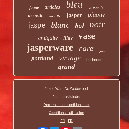
bleu
articles
vaisselle
jaune
plaque
jasper
assiette
basalte
noir
jaspe
blanc
bol
vase
antiquité
lilas
jasperware
rare
paire
vintage
portland
bûcheron
grand
Jaspe Ware De Wedgwood
Pour nous joindre
Déclaration de confidentialité
Conditions d'utilisation
EN
FR