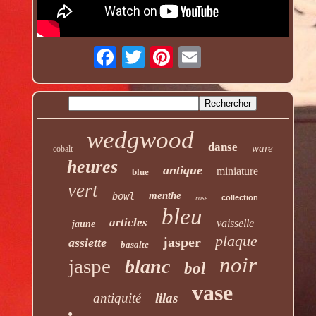
wedgwood
danse
ware
cobalt
heures
antique
miniature
blue
vert
menthe
bowl
collection
rose
bleu
articles
vaisselle
jaune
plaque
jasper
assiette
basalte
noir
jaspe
blanc
bol
vase
antiquité
lilas