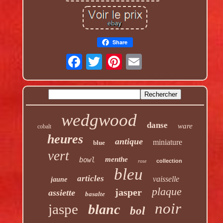
Share
wedgwood
danse
ware
cobalt
heures
antique
miniature
blue
vert
menthe
bowl
collection
rose
bleu
articles
vaisselle
jaune
plaque
jasper
assiette
basalte
noir
jaspe
blanc
bol