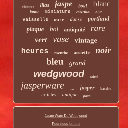
jaspe
blanc
lilas
bowl
bûcheron
miniature
jaune
blue
collection
portland
danse
vaisselle
ware
rare
plaque
bol
antiquité
vase
vert
vintage
noir
heures
assiette
menthe
bleu
grand
wedgwood
cobalt
jasperware
jasper
basalte
rose
antique
articles
paire
Jaspe Ware De Wedgwood
Pour nous joindre