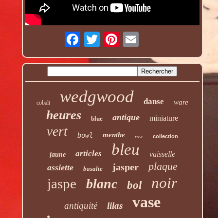
wedgwood
danse
ware
cobalt
heures
antique
miniature
blue
vert
menthe
bowl
collection
rose
bleu
articles
vaisselle
jaune
plaque
jasper
assiette
basalte
noir
jaspe
blanc
bol
vase
antiquité
lilas