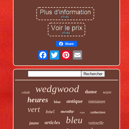
Share
wedgwood
danse
ware
cobalt
heures
antique
miniature
blue
vert
menthe
bowl
collection
rose
bleu
articles
vaisselle
jaune