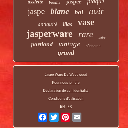
plaque
jasper
assiette
basalte
noir
jaspe
blanc
bol
vase
antiquité
lilas
jasperware
rare
paire
vintage
portland
bûcheron
grand
Jaspe Ware De Wedgwood
Pour nous joindre
Déclaration de confidentialité
Conditions d'utilisation
EN
FR