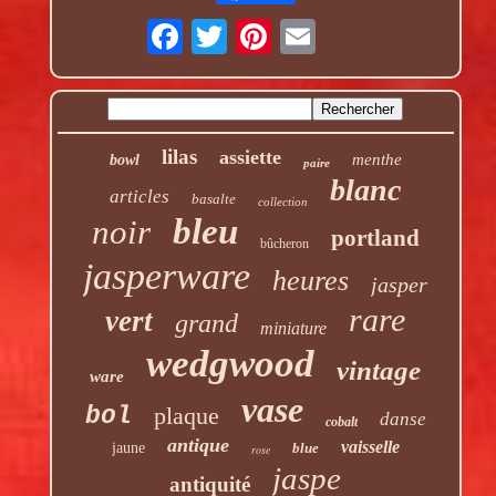
lilas
assiette
menthe
bowl
paire
blanc
articles
basalte
collection
bleu
noir
portland
bûcheron
jasperware
heures
jasper
rare
vert
grand
miniature
wedgwood
vintage
ware
vase
bol
plaque
danse
cobalt
antique
vaisselle
jaune
blue
rose
jaspe
antiquité