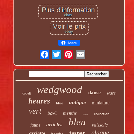
Share
wedgwood
danse
ware
cobalt
heures
antique
miniature
blue
vert
menthe
bowl
collection
rose
bleu
articles
vaisselle
jaune
plaque
jasper
assiette
basalte