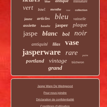
antique
miniature
blue
vert
menthe
bowl
collection
rose
bleu
articles
vaisselle
jaune
plaque
jasper
assiette
basalte
noir
jaspe
blanc
bol
vase
antiquité
lilas
jasperware
rare
paire
vintage
portland
bûcheron
grand
Jaspe Ware De Wedgwood
Pour nous joindre
Déclaration de confidentialité
Conditions d'utilisation