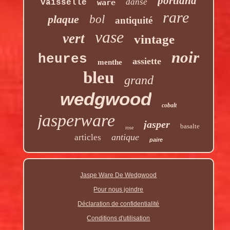
portland
danse
vaisselle
ware
rare
plaque
bol
antiquité
vase
vert
vintage
noir
heures
assiette
menthe
bleu
grand
wedgwood
cobalt
jasperware
jasper
basalte
rose
antique
articles
paire
Jaspe Ware De Wedgwood
Pour nous joindre
Déclaration de confidentialité
Conditions d'utilisation