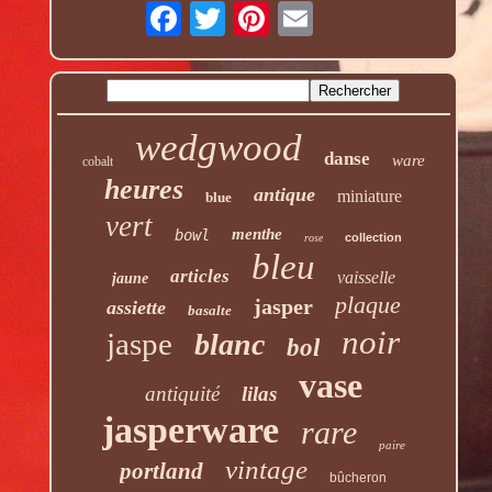
wedgwood
danse
ware
cobalt
heures
antique
miniature
blue
vert
menthe
bowl
collection
rose
bleu
articles
vaisselle
jaune
plaque
jasper
assiette
basalte
noir
jaspe
blanc
bol
vase
antiquité
lilas
jasperware
rare
paire
vintage
portland
bûcheron