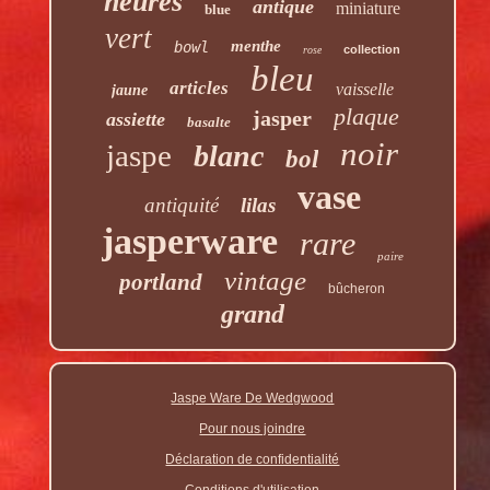
heures
antique
miniature
blue
vert
menthe
bowl
collection
rose
bleu
articles
vaisselle
jaune
plaque
jasper
assiette
basalte
noir
jaspe
blanc
bol
vase
antiquité
lilas
jasperware
rare
paire
vintage
portland
bûcheron
grand
Jaspe Ware De Wedgwood
Pour nous joindre
Déclaration de confidentialité