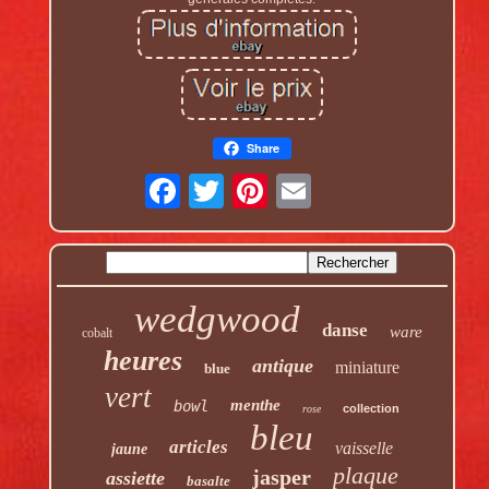
Share
wedgwood
danse
ware
cobalt
heures
antique
miniature
blue
vert
menthe
bowl
collection
rose
bleu
articles
vaisselle
jaune
plaque
jasper
assiette
basalte