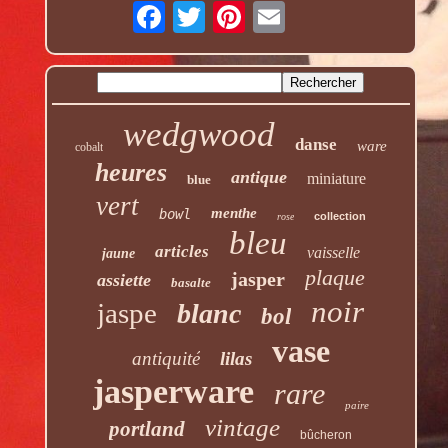
wedgwood
danse
ware
cobalt
heures
antique
miniature
blue
vert
menthe
bowl
collection
rose
bleu
articles
vaisselle
jaune
plaque
jasper
assiette
basalte
noir
jaspe
blanc
bol
vase
antiquité
lilas
jasperware
rare
paire
vintage
portland
bûcheron