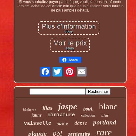
Si vous souhaitez payer par chèque, veuillez nous en informer
lors de l'achat de cet article afin que nous puissions vous fournir
de plus amples détails.
Share
jaspe
blanc
lilas
bowl
bûcheron
miniature
jaune
blue
collection
portland
danse
vaisselle
ware
rare
plaque
bol
antiquité