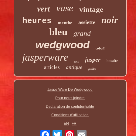
vase
vert
vintage
noir
heures
assiette
menthe
bleu
grand
wedgwood
cobalt
jasperware
jasper
basalte
rose
antique
articles
paire
Jaspe Ware De Wedgwood
Pour nous joindre
Déclaration de confidentialité
Conditions d'utilisation
EN
FR