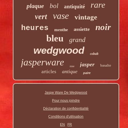
rare
plaque
bol
antiquité
vase
vert
vintage
noir
heures
assiette
menthe
bleu
grand
wedgwood
cobalt
jasperware
jasper
basalte
rose
antique
articles
paire
Jaspe Ware De Wedgwood
Pour nous joindre
Déclaration de confidentialité
Conditions d'utilisation
EN
FR