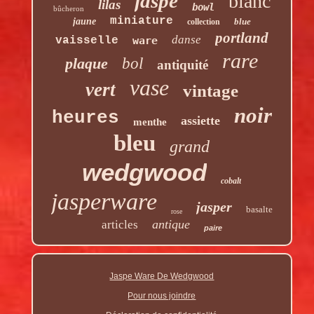
jaspe
blanc
lilas
bowl
bûcheron
miniature
jaune
blue
collection
portland
danse
vaisselle
ware
rare
plaque
bol
antiquité
vase
vert
vintage
noir
heures
assiette
menthe
bleu
grand
wedgwood
cobalt
jasperware
jasper
basalte
rose
antique
articles
paire
Jaspe Ware De Wedgwood
Pour nous joindre