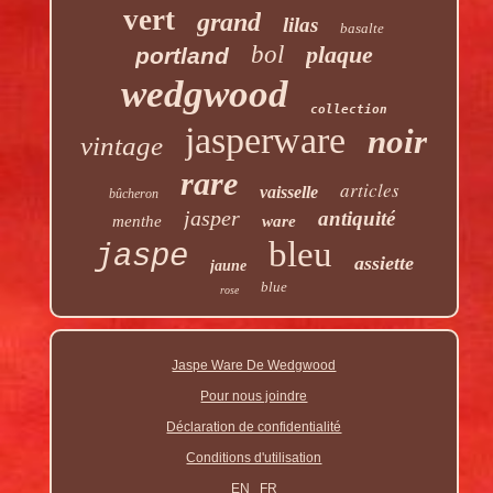
vert
grand
lilas
basalte
bol
plaque
portland
wedgwood
collection
jasperware
noir
vintage
rare
articles
vaisselle
bûcheron
jasper
antiquité
menthe
ware
bleu
jaspe
assiette
jaune
blue
rose
Jaspe Ware De Wedgwood
Pour nous joindre
Déclaration de confidentialité
Conditions d'utilisation
EN
FR