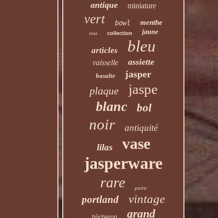
antique
miniature
vert
menthe
bowl
jaune
collection
rose
bleu
articles
assiette
vaisselle
jasper
basalte
jaspe
plaque
blanc
bol
noir
antiquité
vase
lilas
jasperware
rare
paire
vintage
portland
grand
bûcheron