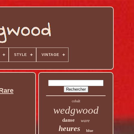
STYLE
VINTAGE
 Rare
cobalt
wedgwood
danse
ware
heures
blue