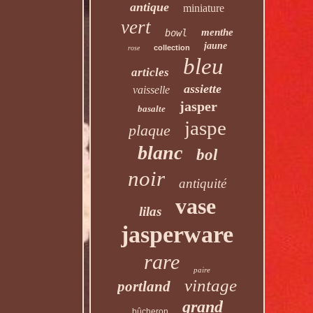
antique
miniature
vert
menthe
bowl
jaune
collection
rose
bleu
articles
assiette
vaisselle
jasper
basalte
jaspe
plaque
blanc
bol
noir
antiquité
vase
lilas
jasperware
rare
paire
vintage
portland
grand
bûcheron