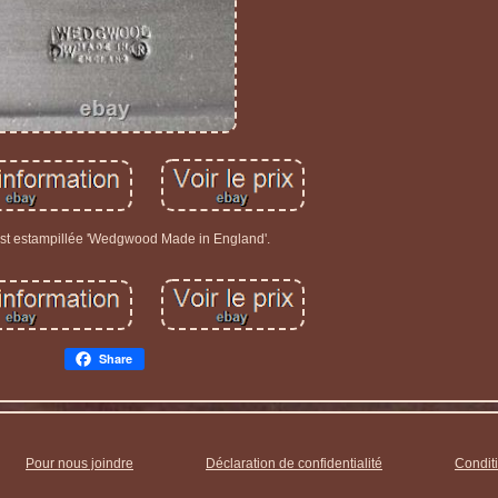
st estampillée 'Wedgwood Made in England'.
Share
Pour nous joindre
Déclaration de confidentialité
Conditi