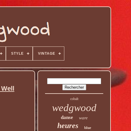
STYLE
VINTAGE
 Well
cobalt
wedgwood
danse
ware
heures
blue