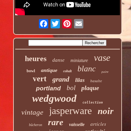
vase
heures
danse
miniature
blanc
antique
bowl
cobalt
paire
vert
grand
lilas
basalte
bol
plaque
portland
wedgwood
collection
jasperware
noir
vintage
rare
articles
vaisselle
bûcheron