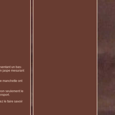
ésentant un bas-
en jaspe mesurant
de manchette ont
 non seulement le
ansport.
z le faire savoir