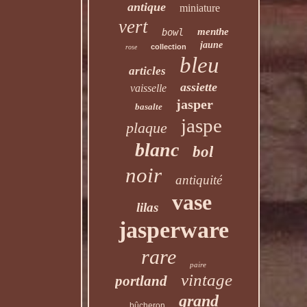
antique
miniature
vert
menthe
bowl
jaune
collection
rose
bleu
articles
assiette
vaisselle
jasper
basalte
jaspe
plaque
blanc
bol
noir
antiquité
vase
lilas
jasperware
rare
paire
vintage
portland
grand
bûcheron