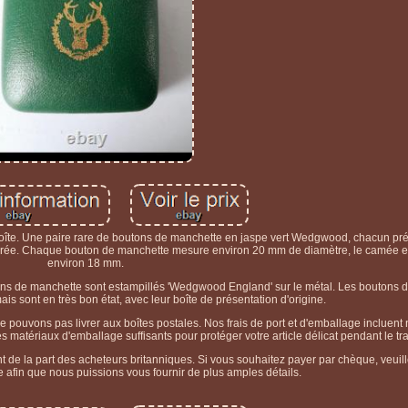
boîte. Une paire rare de boutons de manchette en jaspe vert Wedgwood, chacun pr
r dorée. Chaque bouton de manchette mesure environ 20 mm de diamètre, le camée 
environ 18 mm.
ns de manchette sont estampillés 'Wedgwood England' sur le métal. Les boutons 
 sont en très bon état, avec leur boîte de présentation d'origine.
 pouvons pas livrer aux boîtes postales. Nos frais de port et d'emballage incluent
 matériaux d'emballage suffisants pour protéger votre article délicat pendant le tr
e la part des acheteurs britanniques. Si vous souhaitez payer par chèque, veuille
cle afin que nous puissions vous fournir de plus amples détails.