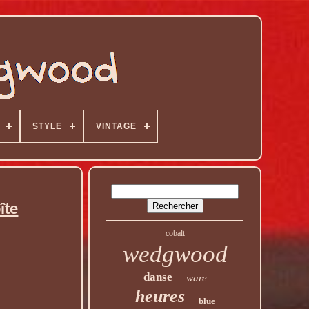
STYLE
VINTAGE
îte
cobalt
wedgwood
danse
ware
heures
blue