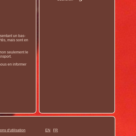
sentant un bas-
tés, mais sont en
t non seulement le
ansport.
nous en informer
ons d'utilisation
EN
FR