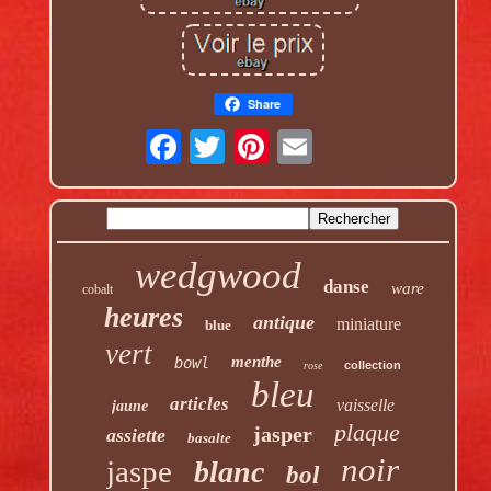
Share
wedgwood
danse
ware
cobalt
heures
antique
miniature
blue
vert
menthe
bowl
collection
rose
bleu
articles
vaisselle
jaune
plaque
jasper
assiette
basalte
noir
jaspe
blanc
bol