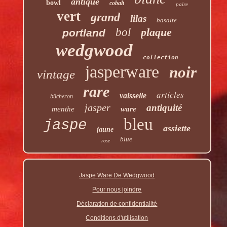
antique
bowl
cobalt
paire
vert
grand
lilas
basalte
bol
plaque
portland
wedgwood
collection
jasperware
noir
vintage
rare
articles
vaisselle
bûcheron
jasper
antiquité
menthe
ware
bleu
jaspe
assiette
jaune
blue
rose
Jaspe Ware De Wedgwood
Pour nous joindre
Déclaration de confidentialité
Conditions d'utilisation