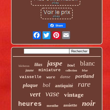
Share
jaspe
blanc
lilas
bowl
bûcheron
miniature
jaune
blue
collection
portland
danse
vaisselle
ware
rare
plaque
bol
antiquité
vase
vert
vintage
noir
heures
assiette
menthe