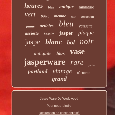
heures
antique
miniature
blue
vert
menthe
bowl
collection
rose
bleu
articles
vaisselle
jaune
plaque
jasper
assiette
basalte
noir
jaspe
blanc
bol
vase
antiquité
lilas
jasperware
rare
paire
vintage
portland
bûcheron
grand
Jaspe Ware De Wedgwood
Pour nous joindre
Déclaration de confidentialité