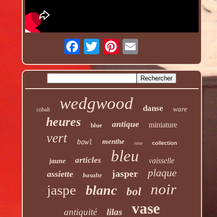
wedgwood
danse
ware
cobalt
heures
antique
miniature
blue
vert
menthe
bowl
collection
rose
bleu
articles
vaisselle
jaune
plaque
jasper
assiette
basalte
noir
jaspe
blanc
bol
vase
antiquité
lilas