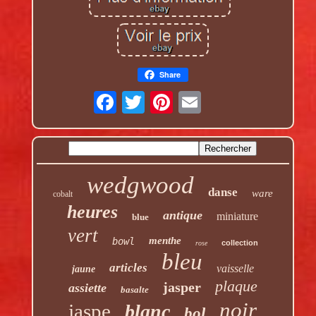
Share
wedgwood
danse
ware
cobalt
heures
antique
miniature
blue
vert
menthe
bowl
collection
rose
bleu
articles
vaisselle
jaune
plaque
jasper
assiette
basalte
noir
jaspe
blanc
bol