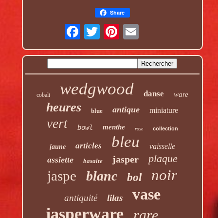
Share
wedgwood
danse
ware
cobalt
heures
antique
miniature
blue
vert
menthe
bowl
collection
rose
bleu
articles
vaisselle
jaune
plaque
jasper
assiette
basalte
noir
jaspe
blanc
bol
vase
antiquité
lilas
jasperware
rare